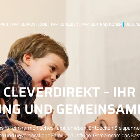
IPPS
FAMILIENAUSFLÜGE
FAMILIENLEBEN
FAMILIENTRADITIONEN
GESUND
CLEVERDIREKT – IHR
HUNG UND GEMEINSAM
Tipps für ein harmonisches Familienleben. Entdecken Sie spa
epte und unvergessliche Familienausflüge. Gemeinsam das B