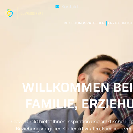
Kontakt
BEZIEHUNGSRATGEBER
ERZIEHUNGST
WILLKOMMEN BEI 
FAMILIE, ERZIE
CleverDirekt bietet Ihnen Inspiration und praktische 
Beziehungsratgeber, Kinderaktivitäten, Familienrez