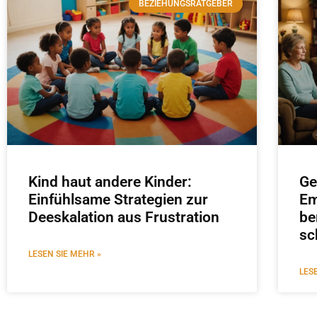
BEZIEHUNGSRATGEBER
Kind haut andere Kinder:
Ge
Einfühlsame Strategien zur
Em
Deeskalation aus Frustration
be
sc
LESEN SIE MEHR »
LES