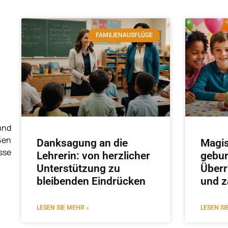
FAMILIENAUSFLÜGE
nd
ßen
Danksagung an die
Magis
isse
Lehrerin: von herzlicher
gebur
Unterstützung zu
Überr
bleibenden Eindrücken
und z
LESEN SIE MEHR »
LESEN SI