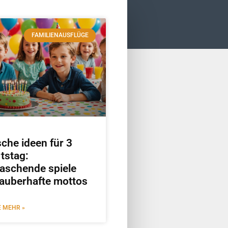
FAMILIENAUSFLÜGE
che ideen für 3
tstag:
aschende spiele
auberhafte mottos
E MEHR »