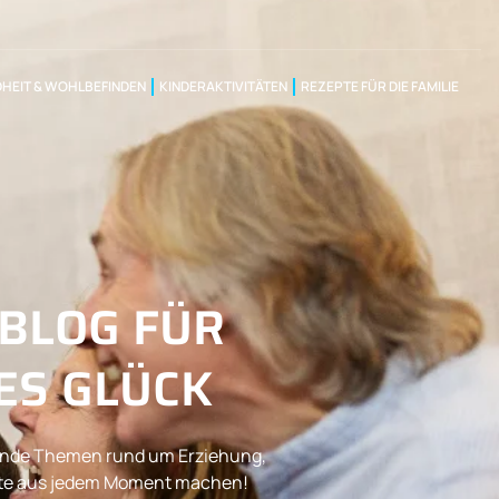
HEIT & WOHLBEFINDEN
KINDERAKTIVITÄTEN
REZEPTE FÜR DIE FAMILIE
 BLOG FÜR
ES GLÜCK
nnende Themen rund um Erziehung,
este aus jedem Moment machen!