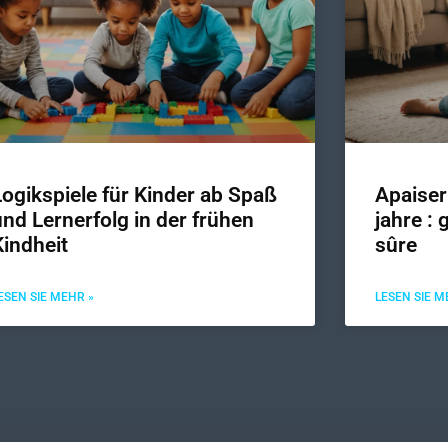
Logikspiele für Kinder ab Spaß
Apaiser
und Lernerfolg in der frühen
jahre :
Kindheit
sûre
ESEN SIE MEHR »
LESEN SIE M